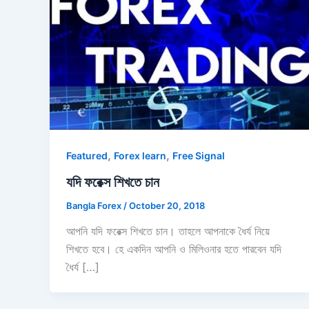
,
,
Featured
Forex learn
Free Signal
যদি ফরেক্স শিখতে চান
Bangla Forex
/
October 20, 2018
আপনি যদি ফরেক্স শিখতে চান। তাহলে আপনাকে ধৈর্য নিয়ে
শিখতে হবে। হে একদিন আপনি ও মিলিওনার হতে পারবেন যদি
ধৈর্য […]