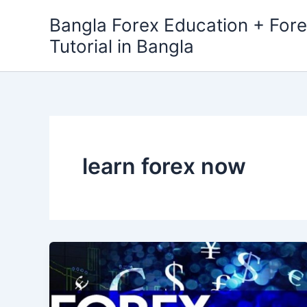
Skip
Bangla Forex Education + Fore
to
Tutorial in Bangla
content
learn forex now