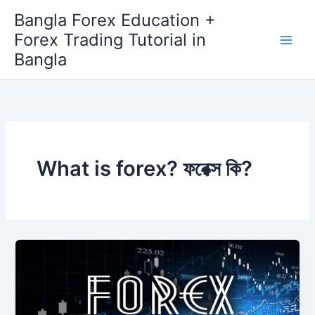
Skip
Bangla Forex Education +
to
Forex Trading Tutorial in
content
Bangla
What is forex? ফরেক্স কি?