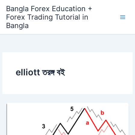
Skip
Bangla Forex Education +
to
Forex Trading Tutorial in
content
Bangla
elliott তরঙ্গ বই