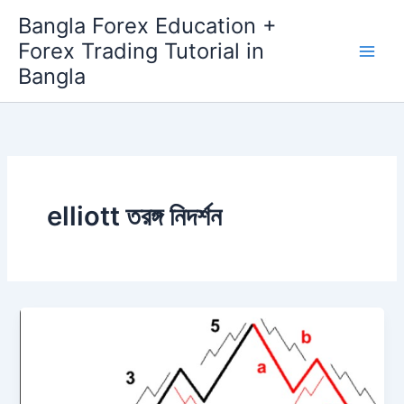
Skip
Bangla Forex Education +
to
Forex Trading Tutorial in
content
Bangla
elliott তরঙ্গ নিদর্শন