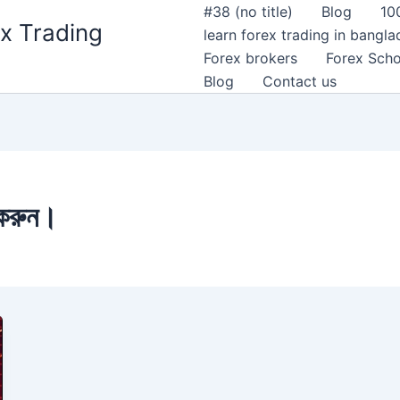
#38 (no title)
Blog
10
x Trading
learn forex trading in bangl
Forex brokers
Forex Scho
Blog
Contact us
 করুন।